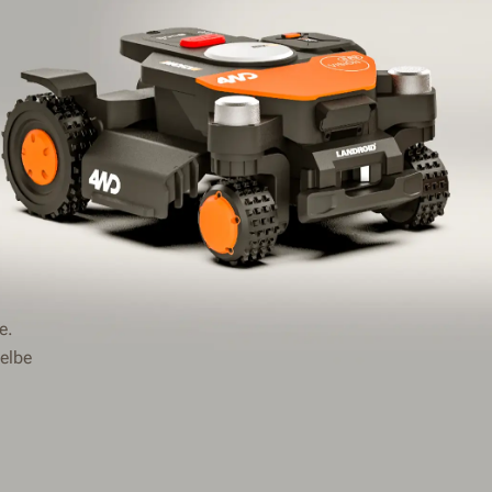
e.
elbe