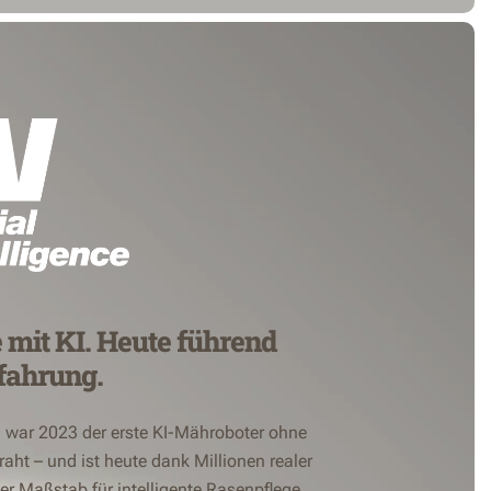
e mit KI. Heute führend
fahrung.
 war 2023 der erste KI-Mähroboter ohne
ht – und ist heute dank Millionen realer
r Maßstab für intelligente Rasenpflege.