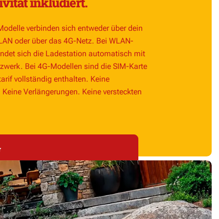
ität inkludiert.
odelle verbinden sich entweder über dein
AN oder über das 4G-Netz. Bei WLAN-
ndet sich die Ladestation automatisch mit
werk. Bei 4G-Modellen sind die SIM-Karte
arif vollständig enthalten. Keine
Keine Verlängerungen. Keine versteckten
r