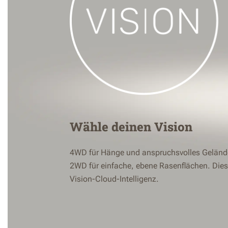
Wähle deinen Vision
4WD für Hänge und anspruchsvolles Geländ
2WD für einfache, ebene Rasenflächen. Dies
Vision-Cloud-Intelligenz.