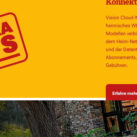
Konnektiv
Vision Cloud-M
heimisches WL
Modellen verbi
dem Heim-Netz
und der Datent
Abonnements. 
Gebühren.
Erfahre meh