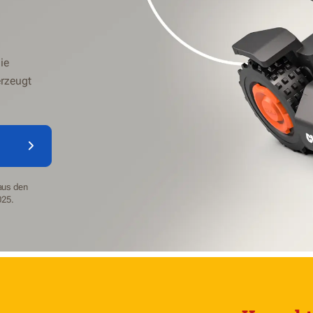
ie
rzeugt
 aus den
025.