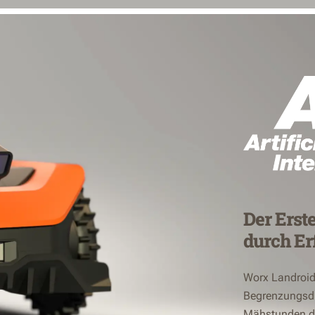
Der Erst
durch Er
Worx Landroid
Begrenzungsdra
Mähstunden de