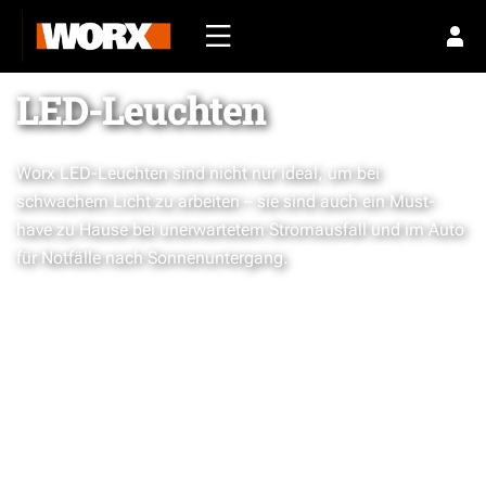
LED-Leuchten
Worx LED-Leuchten sind nicht nur ideal, um bei
schwachem Licht zu arbeiten – sie sind auch ein Must-
have zu Hause bei unerwartetem Stromausfall und im Auto
für Notfälle nach Sonnenuntergang.