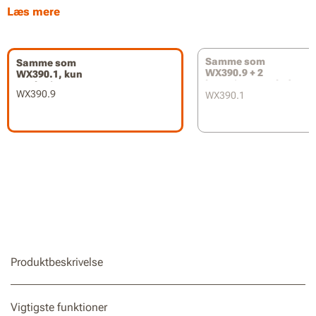
Borer huller i hård beton op til 13 mm
Læs mere
0-900 RPM hastighed uden belastning
Kompatibel med SDS Plus-bits for maksimal
Samme som
Samme som
kompatibilitet
WX390.9 + 2
WX390.1, kun
batterier og oplader
værktøj
WX390.9
En del af Worx PowerShare-batteriplatformen
WX390.1
Produktbeskrivelse
Vigtigste funktioner