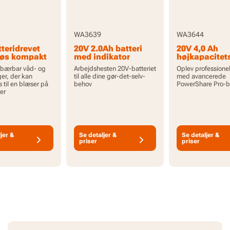
WA3639
WA3644
teridrevet
20V 2.0Ah batteri
20V 4,0 Ah
løs kompakt
med indikator
højkapacitet
g
PowerShare P
, bærbar våd- og
Arbejdshesten 20V-batteriet
Oplev professione
suger - kun
batteri med
ger, der kan
til alle dine gør-det-selv-
med avancerede
j
indikator
til en blæser på
behov
PowerShare Pro-ba
er
jer &
Se detaljer &
Se detaljer &
priser
priser