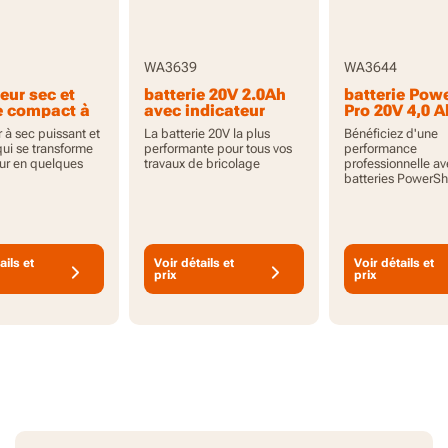
WA3639
WA3644
eur sec et
batterie 20V 2.0Ah
batterie Pow
 compact à
avec indicateur
Pro 20V 4,0 A
e et
grande capac
 à sec puissant et
La batterie 20V la plus
Bénéficiez d'une
ss 20V -
avec indicat
qui se transforme
performante pour tous vos
performance
eul
eur en quelques
travaux de bricolage
professionnelle av
batteries PowerSh
ails et
Voir détails et
Voir détails et
prix
prix