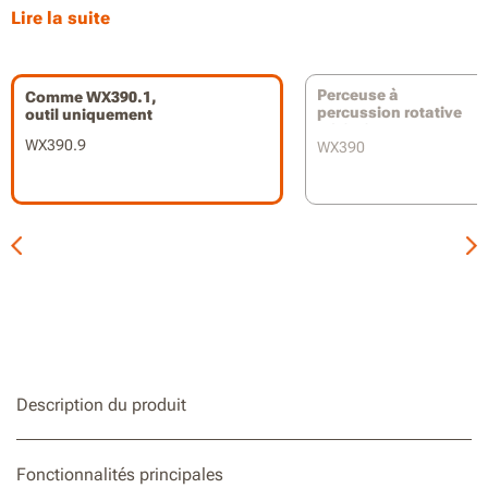
Perce des trous dans du béton dur jusqu'à 1 3mm
Lire la suite
Vitesse à vide de 0 à 900 tr/min
Compatible avec les embouts SDS Plus pour une
Perceuse à
Comme WX390.1,
compatibilité maximale
percussion rotative
outil uniquement
H3 SDS
WX390.9
Fait partie de la plateforme de batteries Worx PowerShare
WX390
Description du produit
Fonctionnalités principales