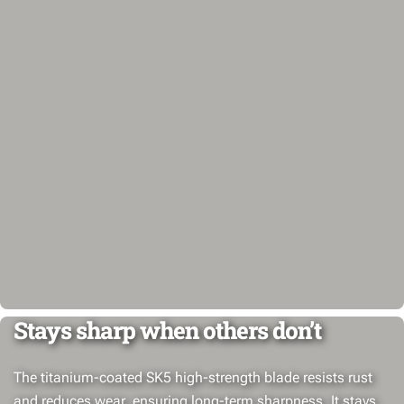
Stays sharp when others don’t
The titanium-coated SK5 high-strength blade resists rust
and reduces wear, ensuring long-term sharpness. It stays