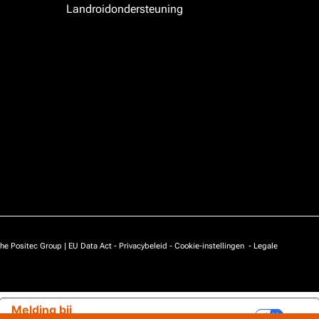
Landroidondersteuning
he Positec Group |
EU Data Act
-
Privacybeleid
-
Cookie-instellingen
-
Legale
Melding bij
Uw privacy-opties