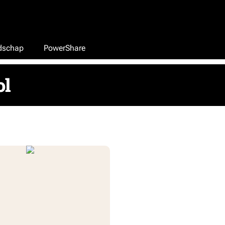
edschap
PowerShare
ol