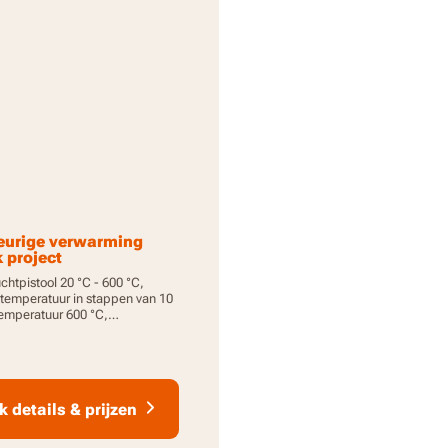
urige verwarming
k project
chtpistool 20 °C - 600 °C,
 temperatuur in stappen van 10
temperatuur 600 °C,
e en consistente warmte, 1 st.
cu inbegrepen, PowerShare
k details & prijzen