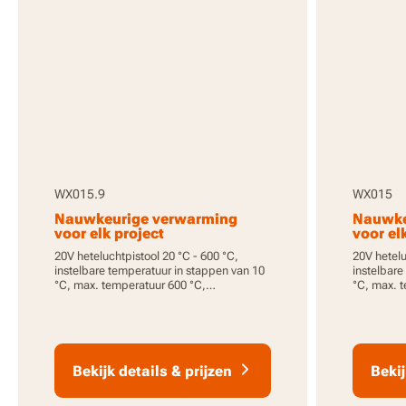
WX015.9
WX015
Nauwkeurige verwarming
Nauwke
voor elk project
voor el
20V heteluchtpistool 20 °C - 600 °C,
20V hetelu
instelbare temperatuur in stappen van 10
instelbare
°C, max. temperatuur 600 °C,
°C, max. 
nauwkeurige en consistente warmte,
nauwkeurig
zonder accu en lader, PowerShare
2,0 Ah ac
Bekijk details & prijzen
Bekij