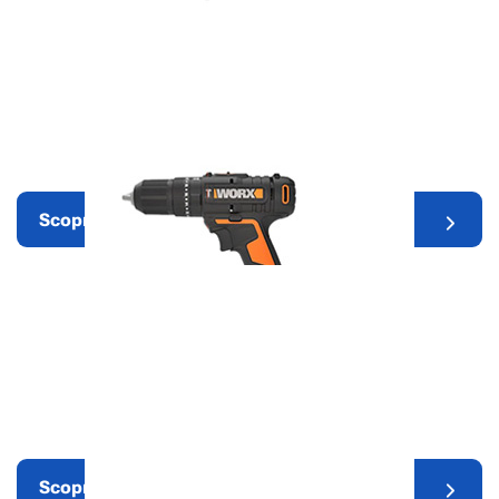
Attrezzi da giardino
Scopri di più
Elettroutensili
Scopri di più