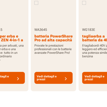
.5
WA3645
WG183E
per erba e
batteria PowerShare
tagliaerba a
 ZEN 4-in-1 a
Pro ad alta capacità
batteria da 4
a da 20V con
da 20V 5,0 Ah con
33cm con x2
a per arbusti, una
Provate le prestazioni
Il tagliabordi 40V 
a da 2,0Ah e
indicatore
batterie da 2
r erba e una
professionali con le batterie
leggero ed efficie
atterie
caricabatteri
ce: tutto in un
avanzate PowerShare Pro!
una potenza simile
ordinario
benzina
o
tagli e
Vedi dettagli e
Vedi dettagli e
prezzi
prezzi