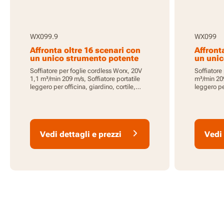
WX099.9
WX099
Affronta oltre 16 scenari con
Affront
un unico strumento potente
un unic
Soffiatore per foglie cordless Worx, 20V
Soffiatore
1,1 m³/min 209 m/s, Soffiatore portatile
m³/min 209
leggero per officina, giardino, cortile,
leggero per
casa, patio e terrazzo, pulitore ad aria per
casa, patio
rimuovere polvere e residui, Design
rimuovere 
compatto e maneggevole, senza batteria
compatto 
e caricatore, Sistema PowerShare
2.0Ah e ca
PowerSha
Vedi dettagli e prezzi
Vedi 