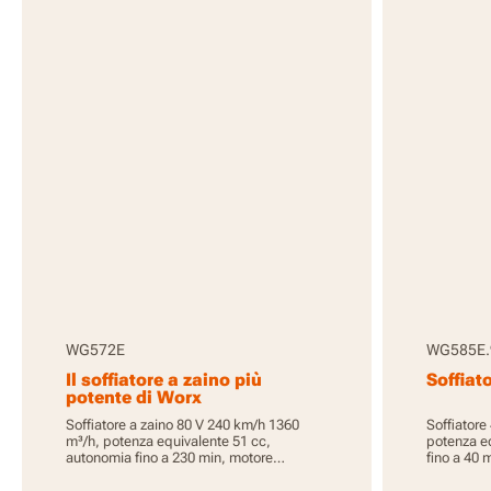
WG572E
WG585E.
Il soffiatore a zaino più
Soffiat
potente di Worx
Soffiatore a zaino 80 V 240 km/h 1360
Soffiatore
m³/h, potenza equivalente 51 cc,
potenza e
autonomia fino a 230 min, motore
fino a 40 
brushless, 4 batterie da 4,0 Ah incluse,
batteria e
PowerShare