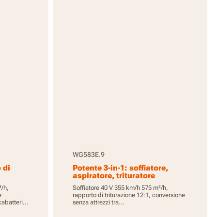
WG583E.9
 di
Potente 3-in-1: soffiatore,
aspiratore, trituratore
³/h,
Soffiatore 40 V 355 km/h 575 m³/h,
e
rapporto di triturazione 12:1, conversione
cabatterie,
senza attrezzi tra
soffiatore/aspiratore/trituratore, motore
brushless, senza batteria e caricabatterie,