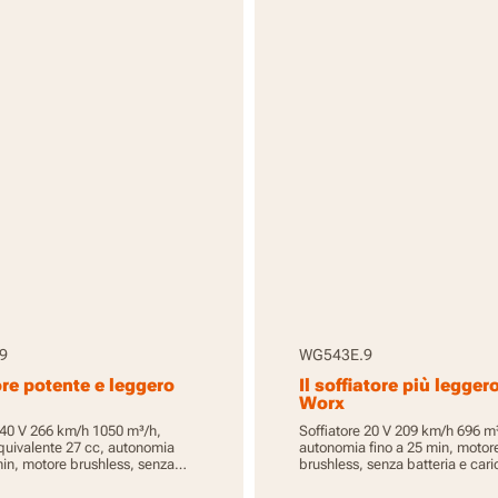
9
WG543E.9
ore potente e leggero
Il soffiatore più leggero
Worx
 40 V 266 km/h 1050 m³/h,
Soffiatore 20 V 209 km/h 696 m
quivalente 27 cc, autonomia
autonomia fino a 25 min, motor
min, motore brushless, senza
brushless, senza batteria e cari
 caricabatterie, PowerShare
PowerShare