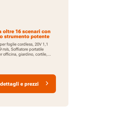
a oltre 16 scenari con
o strumento potente
 per foglie cordless, 20V 1,1
 m/s, Soffiatore portatile
 officina, giardino, cortile,
 e terrazzo / pulitore ad aria per
polvere e residui / Design
e maneggevole / Batteria 20V
ricabatteria inclusi / Sistema
re
dettagli e prezzi