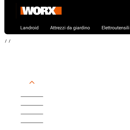
Landroid
Attrezzi da giardino
Elettroutensili
/
/