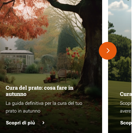
Cura del prato: cosa fare in
autunno
Cura 
La guida definitiva per la cura del tuo
Scopri
prato in autunno
avere 
Scopri di più
Scopr