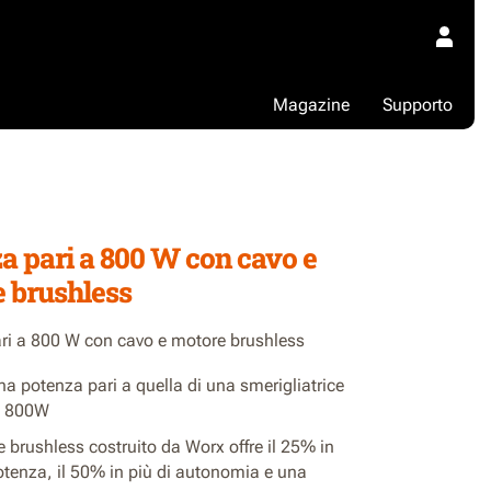
Magazine
Supporto
2
a pari a 800 W con cavo e
 brushless
ri a 800 W con cavo e motore brushless
a potenza pari a quella di una smerigliatrice
da 800W
e brushless costruito da Worx offre il 25% in
otenza, il 50% in più di autonomia e una