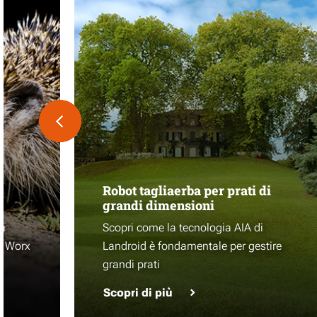
Robot tagliaerba per prati di
grandi dimensioni
si
Scopri come la tecnologia AIA di
 a Worx
Landroid è fondamentale per gestire
grandi prati
Scopri di più