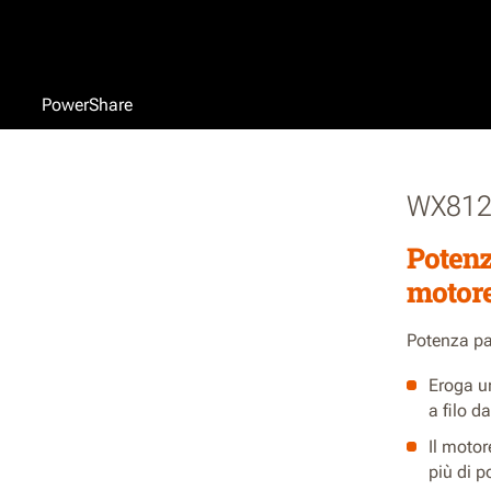
PowerShare
WX81
Potenz
motore
Potenza pa
Eroga un
a filo 
Il motor
più di p