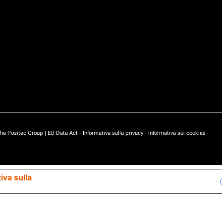
he Positec Group |
EU Data Act
-
Informativa sulla privacy
-
Informativa sui cookies
-
iva sulla
Le tue preferenze relative alla privacy