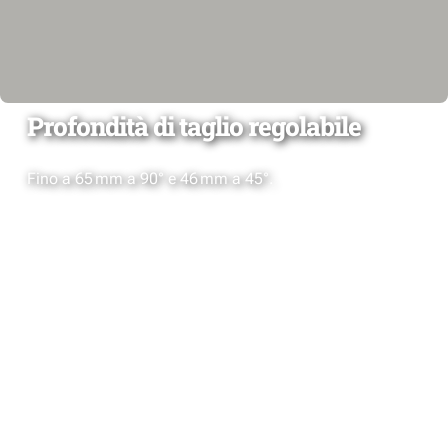
Profondità di taglio regolabile
Fino a 65 mm a 90° e 46 mm a 45°.