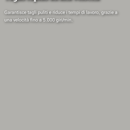
Garantisce tagli puliti e riduce i tempi di lavoro, grazie a
una velocità fino a 5.000 giri/min.