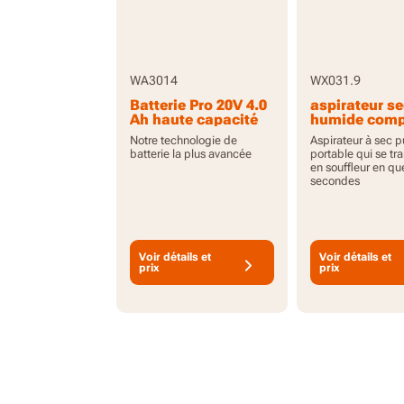
WA3014
WX031.9
Batterie Pro 20V 4.0
aspirateur se
Ah haute capacité
humide comp
avec indicateur
batterie et
Notre technologie de
Aspirateur à sec p
Brushless 20V
batterie la plus avancée
portable qui se tr
Outil seul
en souffleur en q
secondes
Voir détails et
Voir détails et
prix
prix