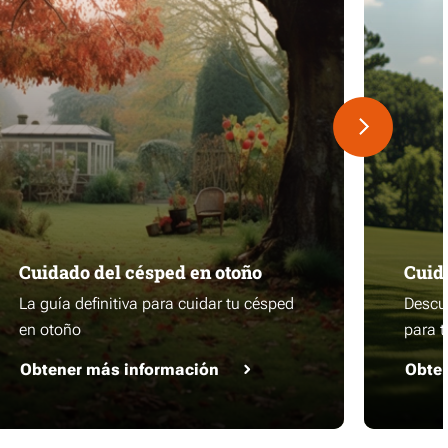
Cuidado del césped en otoño
Cuid
La guía definitiva para cuidar tu césped
Descub
en otoño
para t
Obtener más información
Obte