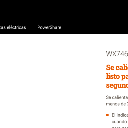
as eléctricas
PowerShare
WX746
Se cal
listo 
segun
Se calienta
menos de 
El indic
cuando l