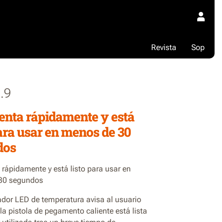
Revista
Sop
.9
ienta rápidamente y está
para usar en menos de 30
dos
 rápidamente y está listo para usar en
30 segundos
ador LED de temperatura avisa al usuario
a pistola de pegamento caliente está lista