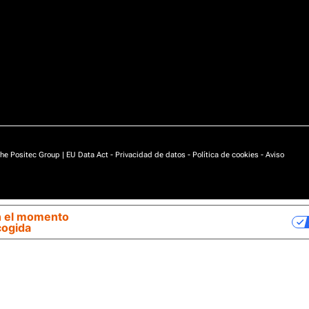
he Positec Group |
EU Data Act
-
Privacidad de datos
-
Política de cookies
-
Aviso
n el momento
Sus opciones de privacidad
cogida