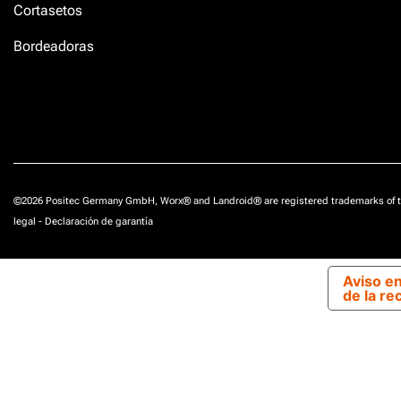
Cortasetos
Bordeadoras
©2026 Positec Germany GmbH, Worx® and Landroid® are registered trademarks of t
legal
-
Declaración de garantía
Aviso e
de la re