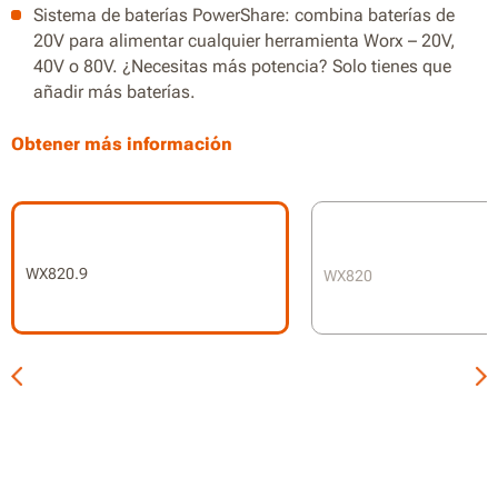
Sistema de baterías PowerShare: combina baterías de
20V para alimentar cualquier herramienta Worx – 20V,
40V o 80V. ¿Necesitas más potencia? Solo tienes que
añadir más baterías.
Funciones 5 en 1: lijado orbital aleatorio, de acabado, de
Obtener más información
contornos, de detalle y con dedo lijador
Sistema de sujeción Hyperlock que fija la base con 1
tonelada de fuerza
Cambio de almohadilla de lijado sin herramientas
WX820.9
WX820
Bolsa para polvo que mantiene limpio el espacio de
trabajo
Ajuste variable de 6 velocidades