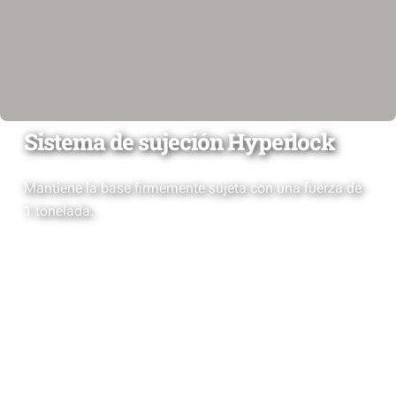
Sistema de sujeción Hyperlock
Mantiene la base firmemente sujeta con una fuerza de
1 tonelada.