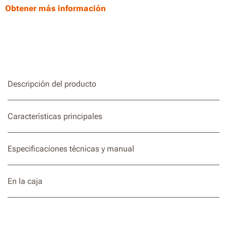
de trabajo, luz de emergencia y linterna.
Obtener más información
Práctico arrancador multifunción con salida USB para
cargar tabletas, teléfonos y otros aparatos electrónicos
pequeños.
Base magnética y colgador incorporado para mayor
comodidad.
Descripción del producto
Protección contra inversión de polaridad y chispas para
mayor seguridad.
Características principales
Especificaciones técnicas y manual
En la caja