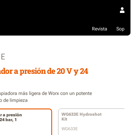
Revista
Sop
1E
dor a presión de 20 V y 24
mpiadora más ligera de Worx con un potente
o de limpieza
WG633E Hydroshot
r a presión
Kit
24 bar, 1
e 2,0 Ah
WG633E