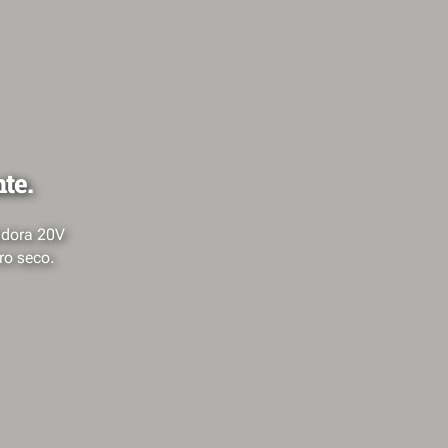
te.
adora 20V
ro seco.