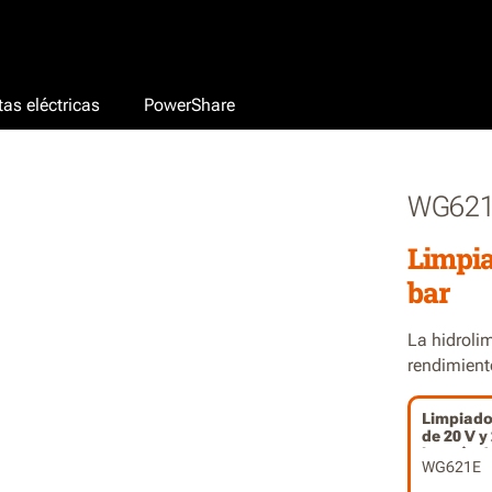
as eléctricas
PowerShare
WG62
Limpia
bar
La hidroli
rendimient
Limpiado
de 20 V y 
batería d
WG621E