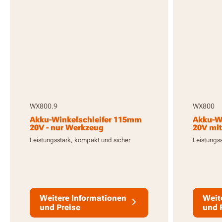
WX800.9
WX800
Akku-Winkelschleifer 115mm
Akku-W
20V - nur Werkzeug
20V mit
Ladege
Leistungsstark, kompakt und sicher
Leistungs
Weitere Informationen
Weit
und Preise
und 