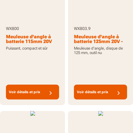
WX800
WX803.9
Meuleuse d'angle à
Meuleuse d'angle à
batterie 115mm 20V
batterie 125mm 20V -
avec 2 batteries 2.0Ah
Outil seul
Puissant, compact et sûr
Meuleuse d'angle, disque de
et chargeur
125 mm, outil nu
Voir détails et prix
Voir détails et prix