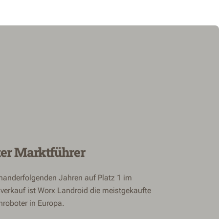
er Marktführer
inanderfolgenden Jahren auf Platz 1 im
verkauf ist Worx Landroid die meistgekaufte
roboter in Europa.