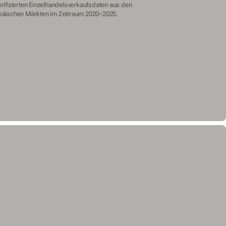
rifizierten Einzelhandelsverkaufsdaten aus den
päischen Märkten im Zeitraum 2020–2025.