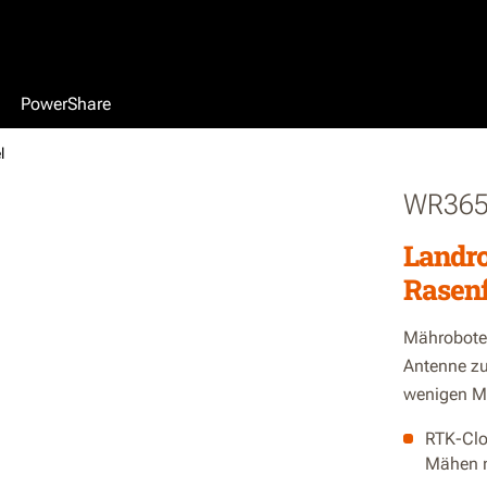
PowerShare
l
WR36
Landro
Rasenf
Mähroboter
Antenne zu 
wenigen Mi
RTK-Clou
Mähen m