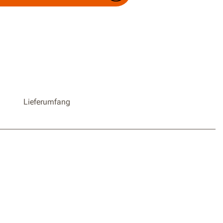
abellosen Worx-Werkzeugen
Lieferumfang