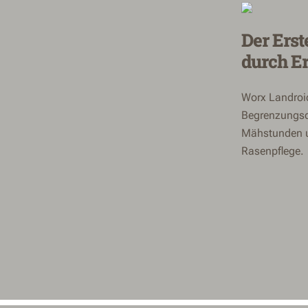
Der Erst
durch E
Worx Landroi
Begrenzungsdr
Mähstunden un
Rasenpflege.