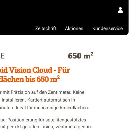
Zeitschrift
Aktionen
Kundenservice
2
5E
650 m
id Vision Cloud - Für
2
lächen bis 650 m
 mit Präzision auf den Zentimeter. Keine
installieren. Kartiert automatisch in
nuten. Ideal für mehrzonige Rasenflächen.
d-Positionierung für satellitengestütztes
it perfekt geraden Linien, zentimetergenau.