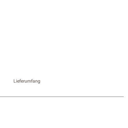
er und einfacher Austausch
bel mit WR303E / WR304E / WR305E /
 / WR365E / WR365E.1 / WR308E / WR310E
E / WR318E / WR330E / WR340E / WR341E /
 / WR344E
Lieferumfang