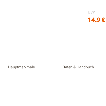
Schnell
UVP
Kompati
14.9
€
WR306E
/ WR312
WR342E
Hauptmerkmale
Daten & Handbuch