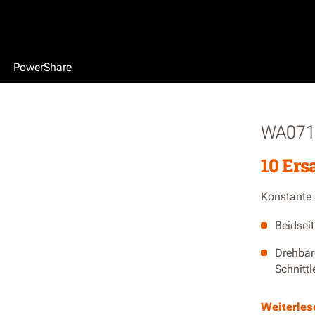
PowerShare
WA071
10 Ers
Konstante 
Beidseit
Drehbar
Schnittl
Austaus
Weiterles
nicht g