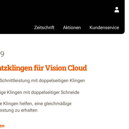
Zeitschrift
Aktionen
Kundenservice
9
atzklingen für Vision Cloud
Schnittleistung mit doppelseitigen Klingen
ige Klingen mit doppelseitiger Schneide
e Klingen helfen, eine gleichmäßige
eistung zu erhalten
ch alle 1–2 Monate bei längerem, zuvor
en
epflegtem Gras