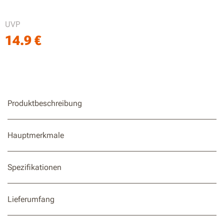
Schneller und einfacher Austausch
UVP
Kompatibel mit WR303E / WR304E / WR305E / WR306E /
14.9
€
WR365E / WR365E.1 / WR308E / WR310E / WR312E /
WR318E / WR330E / WR340E / WR341E / WR342E /
WR344E
Produktbeschreibung
Hauptmerkmale
Spezifikationen
Lieferumfang