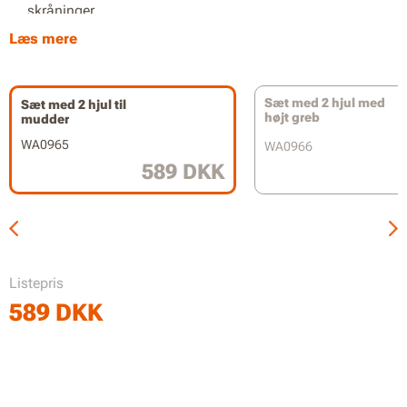
skråninger.
Læs mere
Ekstremt robust konstruktion for lang holdbarhed.
Hurtig og ukompliceret installation.
Sæt med 2 hjul med
Sæt med 2 hjul til
Kompatibel med WR303E / WR304E / WR305E / WR306E /
højt greb
mudder
WR365E / WR365E.1 / WR308E
WA0965
WA0966
589 DKK
Listepris
589
DKK