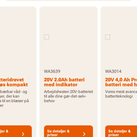
WA3639
WA3014
teridrevet
20V 2.0Ah batteri
20V 4,0 Ah Pr
løs kompakt
med indikator
batteri med h
g
kapacitet og
, bærbar våd- og
Arbejdshesten 20V-batteriet
Vores mest avanc
suger - kun
indikator
ger, der kan
til alle dine gør-det-selv-
batteriteknologi
j
til en blæser på
behov
er
jer &
Se detaljer &
Se detaljer &
priser
priser