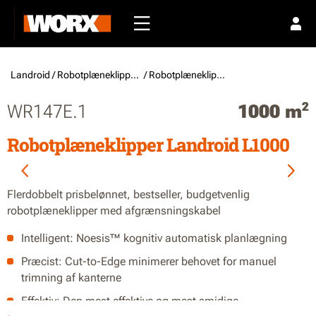
Landroid /
Robotplæneklippere
/ Robotplæneklipper med afgrænsningskabel
2
WR147E.1
1000 m
Robotplæneklipper Landroid L1000
Flerdobbelt prisbelønnet, bestseller, budgetvenlig
robotplæneklipper med afgrænsningskabel
Intelligent: Noesis™ kognitiv automatisk planlægning
Præcist: Cut-to-Edge minimerer behovet for manuel
trimning af kanterne
Effektiv: Den mest effektive og mest smidige