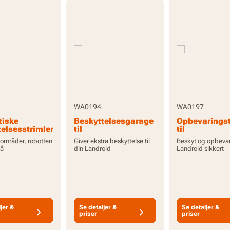
WA0194
WA0197
iske
Beskyttelsesgarage
Opbevarings
elsesstrimler
til
til
åder for WR1
robotplæneklippere
robotplænekl
 områder, robotten
Giver ekstra beskyttelse til
Beskyt og opbevar
med
gå
din Landroid
Landroid sikkert
afgrænsningskabel
jer &
Se detaljer &
Se detaljer &
priser
priser