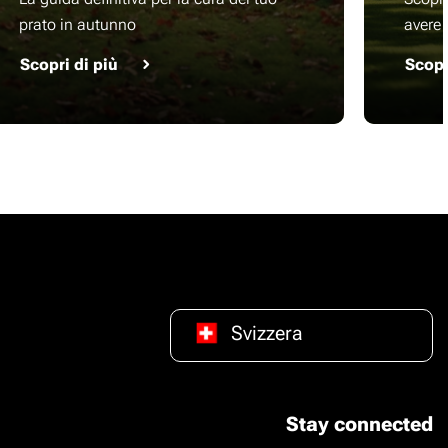
prato in autunno
avere 
Scopri di più
Scopr
Svizzera
Stay connected