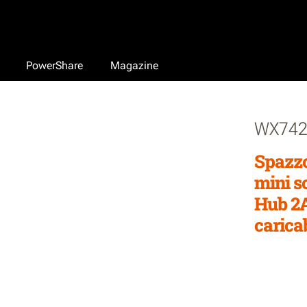
PowerShare
Magazine
WX742
Spazzo
mini s
Hub 2
carica