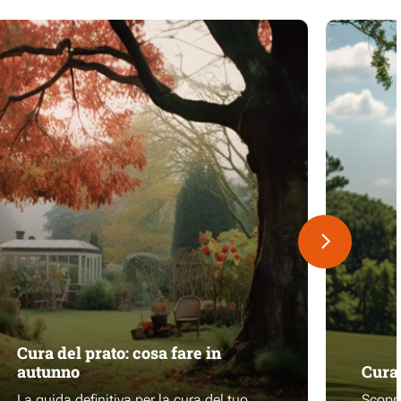
Cura del prato: cosa fare in
autunno
Cura 
La guida definitiva per la cura del tuo
Scopri