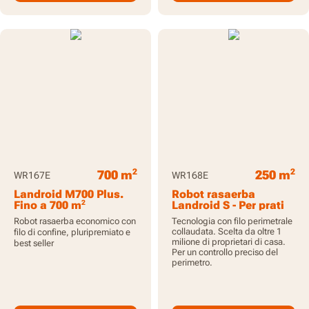
2
2
700 m
250 m
WR167E
WR168E
Landroid M700 Plus.
Robot rasaerba
2
Fino a 700 m
Landroid S - Per prati
2
fino a 250 m
Robot rasaerba economico con
Tecnologia con filo perimetrale
collaudata. Scelta da oltre 1
filo di confine, pluripremiato e
milione di proprietari di casa.
best seller
Per un controllo preciso del
perimetro.