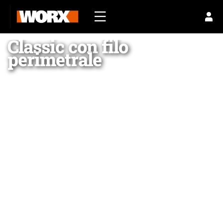
Classic con filo
perimetrale