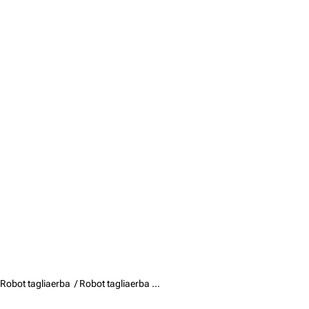
Robot tagliaerba /
Robot tagliaerba senza filo perimetrale