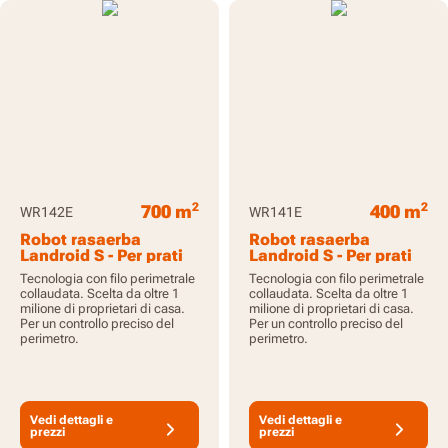
2
2
700 m
400 m
WR142E
WR141E
Robot rasaerba
Robot rasaerba
Landroid S - Per prati
Landroid S - Per prati
2
2
fino a 700 m
fino a 400 m
Tecnologia con filo perimetrale
Tecnologia con filo perimetrale
collaudata. Scelta da oltre 1
collaudata. Scelta da oltre 1
milione di proprietari di casa.
milione di proprietari di casa.
Per un controllo preciso del
Per un controllo preciso del
perimetro.
perimetro.
Vedi dettagli e
Vedi dettagli e
prezzi
prezzi