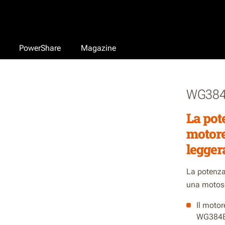
PowerShare
Magazine
WG384
La pote
motore
leggera
La potenza 
una motose
Il motor
WG384E 