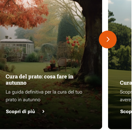
Cura del prato: cosa fare in
autunno
Cura 
La guida definitiva per la cura del tuo
Scopri
prato in autunno
avere 
Scopri di più
Scopr