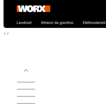
Landroid
Attrezzi da giardino
Elettroutensili
/
/