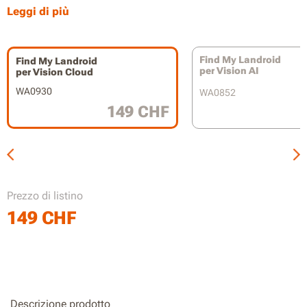
Avvisi istantanei tramite app in caso di uscita dai limiti
Leggi di più
impostati
Blocco remoto tramite app per prevenire utilizzi non
autorizzati
Find My Landroid
Find My Landroid
per Vision AI
per Vision Cloud
WA0930
WA0852
149 CHF
Prezzo di listino
149
CHF
Descrizione prodotto