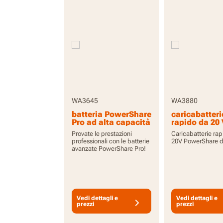
WA3645
WA3880
batteria PowerShare
caricabatteri
Pro ad alta capacità
rapido da 20 
da 20V 5,0 Ah con
ora
Provate le prestazioni
Caricabatterie ra
indicatore
professionali con le batterie
20V PowerShare d
avanzate PowerShare Pro!
Vedi dettagli e
Vedi dettagli e
prezzi
prezzi