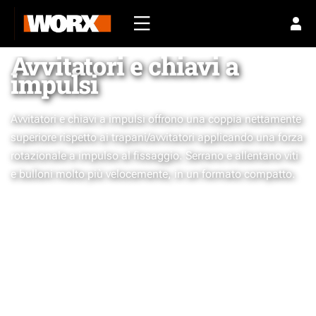
Avvitatori e chiavi a
impulsi
Avvitatori e chiavi a impulsi offrono una coppia nettamente
superiore rispetto ai trapani/avvitatori applicando una forza
rotazionale a impulso al fissaggio. Serrano e allentano viti
e bulloni molto più velocemente, in un formato compatto.