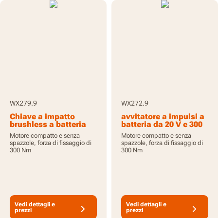
WX279.9
WX272.9
Chiave a impatto
avvitatore a impulsi a
brushless a batteria
batteria da 20 V e 300
20V - senza batterie e
Nm con motore
Motore compatto e senza
Motore compatto e senza
caricabatteria
brushless - Solo
spazzole, forza di fissaggio di
spazzole, forza di fissaggio di
utensile
300 Nm
300 Nm
Vedi dettagli e
Vedi dettagli e
prezzi
prezzi