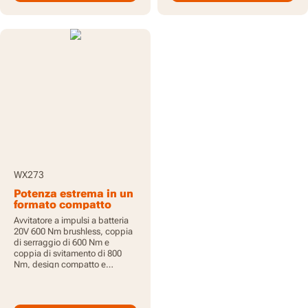
WX273
Potenza estrema in un
formato compatto
Avvitatore a impulsi a batteria
20V 600 Nm brushless, coppia
di serraggio di 600 Nm e
coppia di svitamento di 800
Nm, design compatto e
leggero, tripla luce LED, motore
brushless, 1 batteria da 4,0 Ah
inclusa, PowerShare