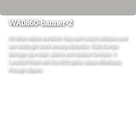
WA0860-banner-2
All other robots are blind: they can't avoid collisions and
can easily get stuck among obstacles. Daily bumps
damage your trees, plants and outdoor furniture. A
Landroid fitted with the ACS option steers effortlessly
through objects.