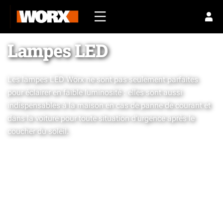
Lampes LED
Les lampes LED Worx ne sont pas seulement parfaites
pour éclairer en faible luminosité : elles sont aussi
indispensables à la maison en cas de panne de courant et
dans la voiture pour toute situation d’urgence après le
coucher du soleil.