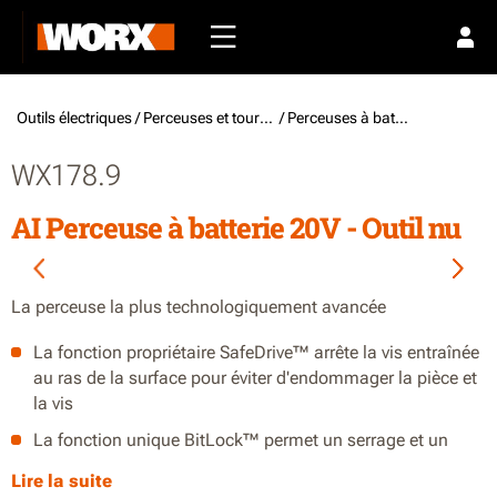
Outils électriques /
Perceuses et tournevis
/ Perceuses à batterie
WX178.9
AI Perceuse à batterie 20V - Outil nu
La perceuse la plus technologiquement avancée
La fonction propriétaire SafeDrive™ arrête la vis entraînée
au ras de la surface pour éviter d'endommager la pièce et
la vis
La fonction unique BitLock™ permet un serrage et un
desserrage rapide et facile, d'une seule main, de l'embout
Lire la suite
auto-centré pour éviter les blocages de l'embout