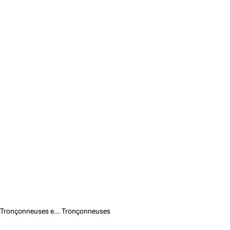
Tronçonneuses et élagueuses /
Tronçonneuses