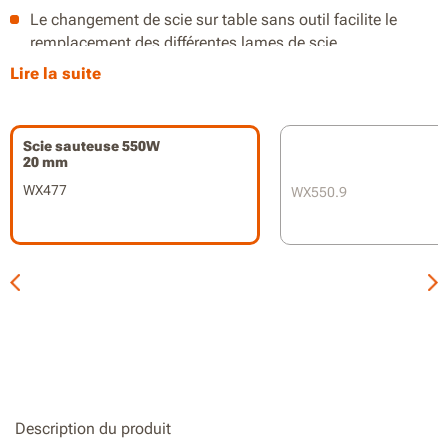
Le changement de scie sur table sans outil facilite le
remplacement des différentes lames de scie.
Lire la suite
La vitesse variable assure un meilleur contrôle avec un
angle de coupe réglable pour des coupes en biseau
jusqu'à 45°.
Scie sauteuse 550W
20 mm
L'aspiration intégrée des poussières permet de scier sans
poussière tout en gardant une vue claire sur la ligne de
WX477
WX550.9
coupe.
Description du produit