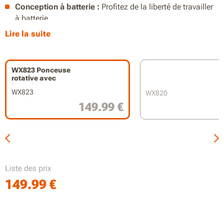
Conception à batterie :
Profitez de la liberté de travailler
à batterie.
Lire la suite
Contrôle de la vitesse variable :
Réglez la vitesse en
fonction de votre tâche.
Orifice de dépoussiérage :
permet de garder votre
WX823 Ponceuse
rotative avec
espace de travail propre.
batterie
WX823
WX820
149.99 €
Liste des prix
149.99
€