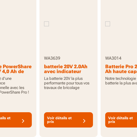
WA3639
WA3014
ie PowerShare
batterie 20V 2.0Ah
Batterie Pro 
 4,0 Ah de
avec indicateur
Ah haute cap
 capacité
avec indicat
z d'une
La batterie 20V la plus
Notre technologie
ndicateur
nce
performante pour tous vos
batterie la plus a
nnelle avec les
travaux de bricolage
 PowerShare Pro !
ails et
Voir détails et
Voir détails et
prix
prix