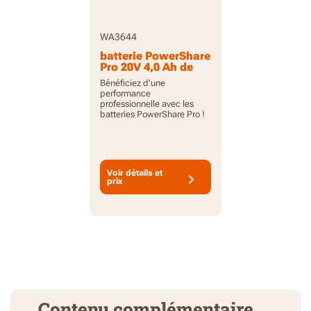
WA3644
batterie PowerShare
Pro 20V 4,0 Ah de
grande capacité
Bénéficiez d'une
avec indicateur
performance
professionnelle avec les
batteries PowerShare Pro !
Voir détails et
prix
Contenu complémentaire