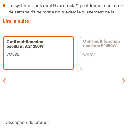
Le système sans outil HyperLock™ peut fournir une force
de serrage d'une tonne pour éviter le glissement de la
lame.
Lire la suite
Conception légère et ergonomique pour une utilisation
d'une seule main.
Outil multifonction
Outil multifonction
oscillant 5° 450W
oscillant 3,2° 250W
Les 19 accessoires inclus rendent le sonicrafter idéal pour
une variété d'applications.
WX686
WX681
Le contrôle de la vitesse variable permet de traiter toutes
sortes de matériaux avec facilité.
Description du produit