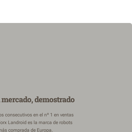
l mercado, demostrado
s consecutivos en el nº 1 en ventas
orx Landroid es la marca de robots
más comprada de Europa.