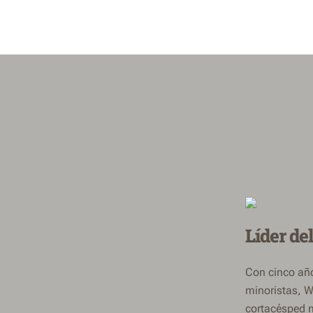
Líder de
Con cinco año
minoristas, W
cortacésped 