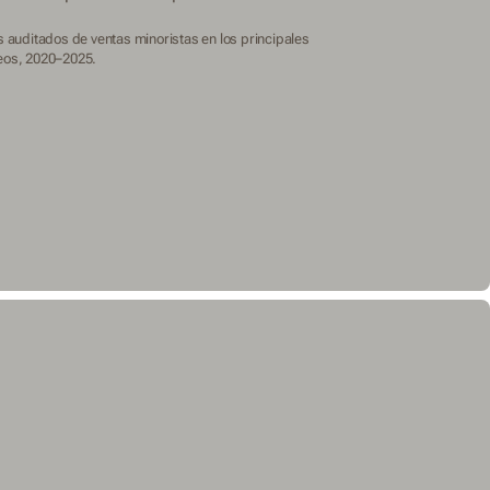
 auditados de ventas minoristas en los principales
os, 2020–2025.