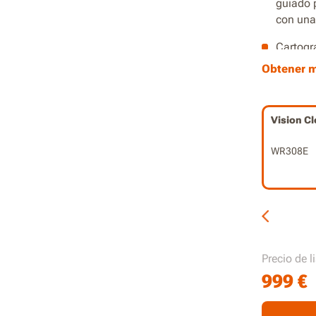
guiado p
con una
Cartogra
una conf
Obtener 
Intelige
compren
Vision C
La IA v
navegac
WR308E
complej
Desplaz
reducir 
Control 
multizo
Precio de l
999
€
Program
condicio
césped 