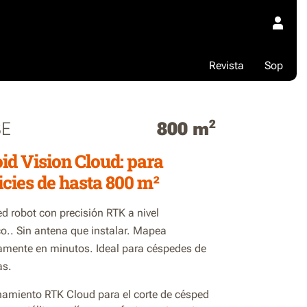
Revista
Sop
2
8E
800 m
id Vision Cloud: para
icies de hasta 800 m²
d robot con precisión RTK a nivel
co.. Sin antena que instalar. Mapea
mente en minutos. Ideal para céspedes de
as.
namiento RTK Cloud para el corte de césped