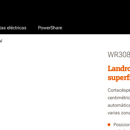
as eléctricas
PowerShare
al
WR30
Landro
superf
Cortacéspe
centimétri
automática
varias zon
Posicio