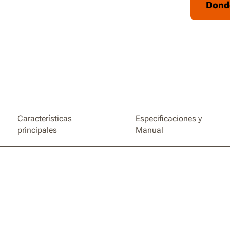
Dond
Capacid
30 % (17
Ajuste d
Funcion
todas l
Características
Especificaciones y
principales
Manual