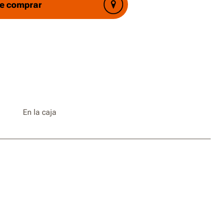
e comprar
ad para circular por pendientes de hasta el
°) en terrenos difíciles
e la altura de corte de 30 a 60 mm.
a con la batería PowerShare, compatible con
as herramientas a batería de Worx
En la caja