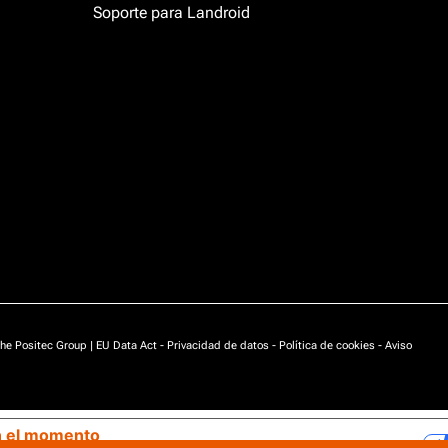
Soporte para Landroid
he Positec Group |
EU Data Act
-
Privacidad de datos
-
Política de cookies
-
Aviso
n el momento
Sus opciones de privacidad