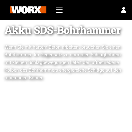
Akku SDS-Bohrhammer
Wenn Sie mit hartem Beton arbeiten, brauchen Sie einen
Bohrhammer. Im Gegensatz zu normalen Schlagbohrern
mit kleinen Schlagbewegungen liefert der luftbetriebene
Kolben des Bohrhammers energiereiche Schläge auf den
rotierenden Bohrer.