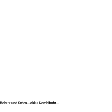
Bohrer und Schraubendreher /
Akku-Kombibohrmaschinen