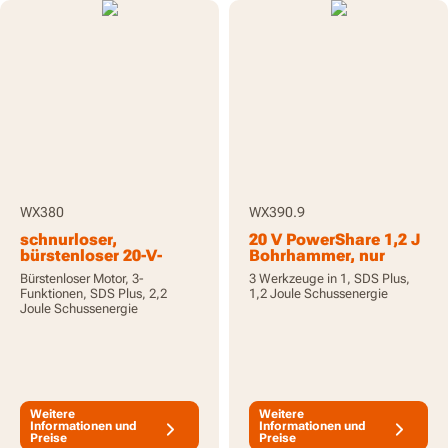
WX380
WX390.9
schnurloser,
20 V PowerShare 1,2 J
bürstenloser 20-V-
Bohrhammer, nur
Bohrhammer - mit
Werkzeug
Bürstenloser Motor, 3-
3 Werkzeuge in 1, SDS Plus,
Akku und Ladegerät
Funktionen, SDS Plus, 2,2
1,2 Joule Schussenergie
Joule Schussenergie
Weitere
Weitere
Informationen und
Informationen und
Preise
Preise