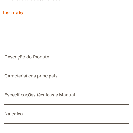
Disposição personalizável:
O comprimento de 200
Ler mais
metros permite-lhe criar um limite que se adapta
perfeitamente à forma e ao tamanho do seu relvado.
Descrição do Produto
Características principais
Especificações técnicas e Manual
Na caixa