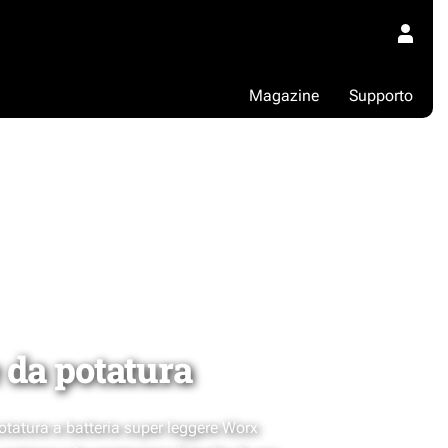
Magazine
Supporto
 da potatura
otatura a batteria super leggere Worx