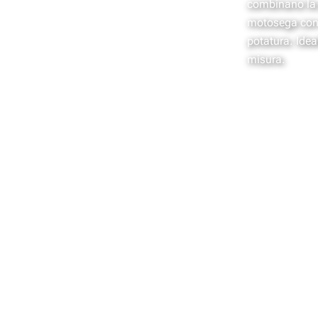
combinano la p
motosega con 
potatura. Ideal
misura.