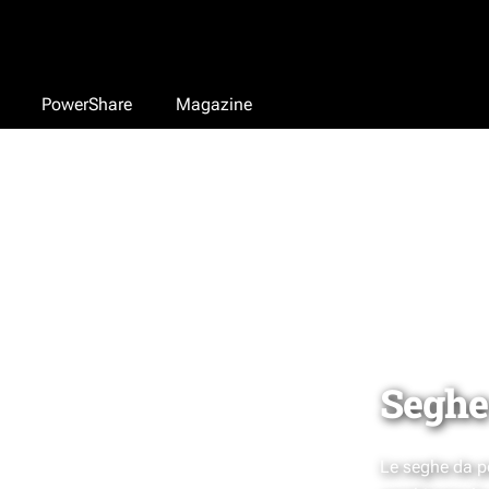
PowerShare
Magazine
Seghe
Le seghe da p