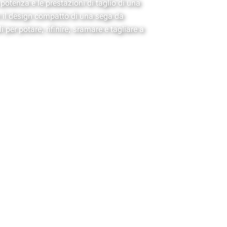
otenza e le prestazioni di taglio di una
il design compatto di una sega da
i per potare, rifinire, sramare e tagliare a