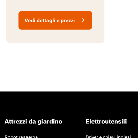
Vedi dettagli e prezzi
Attrezzi da giardino
Elettroutensili
Robot rasaerba
Driver e chiavi inglesi