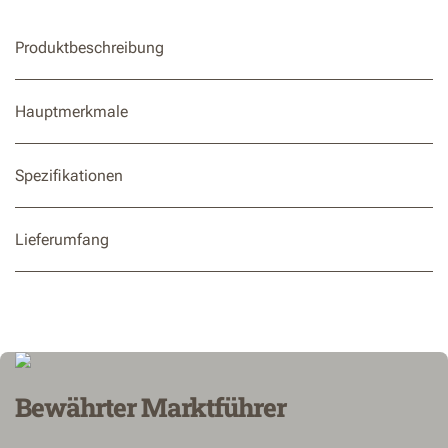
Elektronische Schnitthöhenverstellung von 20 bis 70 mm.
Betrieben mit dem PowerShare-Akku, kompatibel mit
Produktbeschreibung
allen kabellosen Worx-Werkzeugen
RadioLink-Konnektivität für eine zuverlässige Abdeckung
Hauptmerkmale
des gesamten Gartens, auch in großen oder komplexen
Gärten
Spezifikationen
Lieferumfang
Bewährter Marktführer