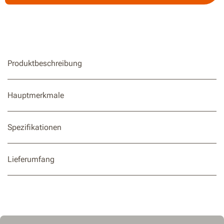
13 mm Ganzmetall-Futter
Variables 2-Gang-Getriebe
Eingebautes LED-Licht zur Ausleuchtung dunkler Bereiche
Produktbeschreibung
Hauptmerkmale
Spezifikationen
Lieferumfang