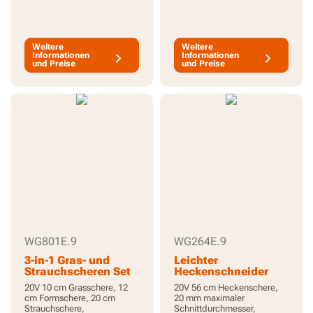
Motorkopf, ohne Akku und
Ladegerät, PowerShare
Weitere
Weitere
Informationen
Informationen
und Preise
und Preise
WG801E.9
WG264E.9
3-in-1 Gras- und
Leichter
Strauchscheren Set
Heckenschneider
mit größerer
20V 10 cm Grasschere, 12
20V 56 cm Heckenschere,
Reichweite
cm Formschere, 20 cm
20 mm maximaler
Strauchschere,
Schnittdurchmesser,