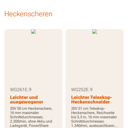
Heckenscheren
WG261E.9
WG252E.9
Leichter und
Leichter Teleskop-
ausgewogener
Heckenschneider
Heckenschneider
20V 50 cm Heckenschere,
20V 51 cm Teleskop-
16 mm maximaler
Heckenschere, Reichweite
Schnittdurchmesser,
bis 3,3 m, 16 mm maximaler
2.200/min, ohne Akku und
Schnittdurchmesser,
Ladegerät, PowerShare
1.340/min, austauschbarer