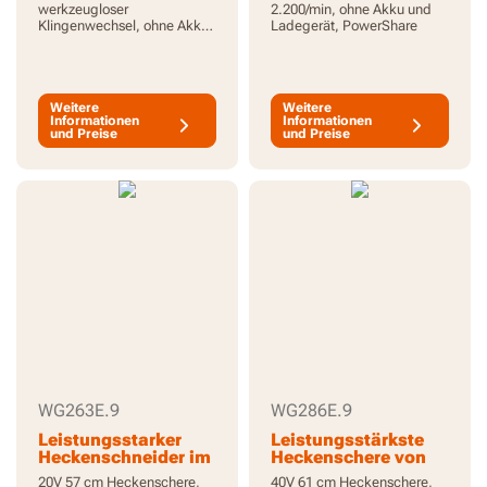
werkzeugloser
2.200/min, ohne Akku und
Klingenwechsel, ohne Akku
Ladegerät, PowerShare
und Ladegerät, PowerShare
Weitere
Weitere
Informationen
Informationen
und Preise
und Preise
WG263E.9
WG286E.9
Leistungsstarker
Leistungsstärkste
Heckenschneider im
Heckenschere von
leichten Design
Worx
20V 57 cm Heckenschere,
40V 61 cm Heckenschere,