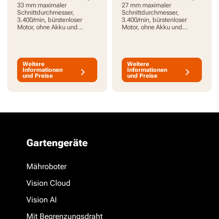
33 mm maximaler
27 mm maximaler
Schnittdurchmesser,
Schnittdurchmesser,
3.400/min, bürstenloser
3.400/min, bürstenloser
Motor, ohne Akku und
Motor, ohne Akku und
Ladegerät, PowerShare
Ladegerät, PowerShare
Weitere
Weitere
Informationen
Informationen
und Preise
und Preise
Gartengeräte
Mähroboter
Vision Cloud
Vision AI
Mit Begrenzungsdraht