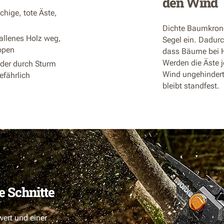
den Wind
chige, tote Äste,
Dichte Baumkron
allenes Holz weg,
Segel ein. Dadurc
ppen
dass Bäume bei 
Werden die Äste 
oder durch Sturm
Wind ungehindert
efährlich
bleibt standfest.
e Schnitte
ert und einer