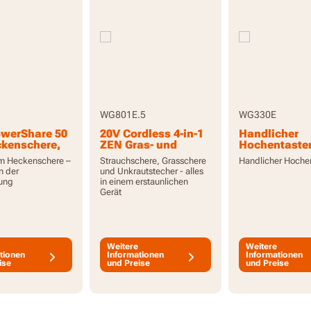
WG801E.5
WG330E
owerShare 50
20V Cordless 4-in-1
Handlicher
kenschere,
ZEN Gras- und
Hochentaste
in, inklusive
Strauchschere mit
cm Heckenschere –
Strauchschere, Grasschere
Handlicher Hoche
2.0Ah Akku und
n der
und Unkrautstecher - alles
Ladegerät
ung
in einem erstaunlichen
Gerät
Weitere
Weitere
tionen
Informationen
Informationen
ise
und Preise
und Preise