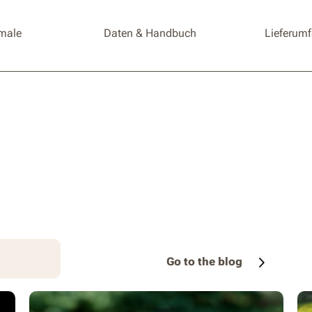
male
Daten & Handbuch
Lieferum
Go to the blog