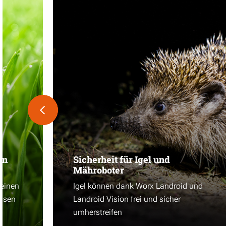
en
Sicherheit für Igel und
Mähroboter
 einen
Igel können dank Worx Landroid und
asen
Landroid Vision frei und sicher
umherstreifen