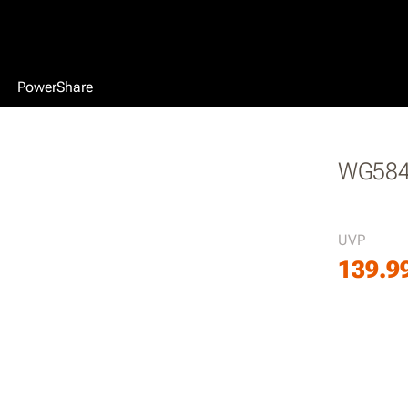
PowerShare
WG584
UVP
139.9