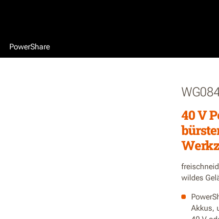
PowerShare
WG084
40 V P
bürste
Werkz
freischnei
wildes Gel
PowerSh
Akkus, 