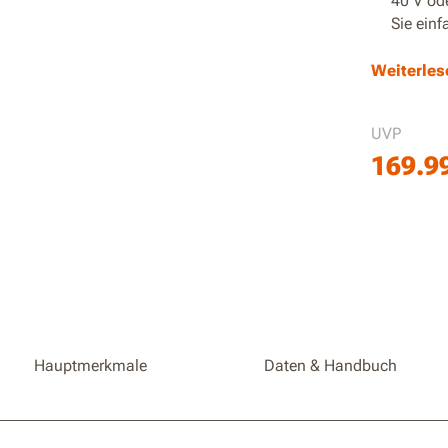
40 V od
Sie einf
25 cc ä
Weiterles
Effizien
UVP
Trimmen
169.9
Hauptmerkmale
Daten & Handbuch