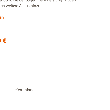
er 80 V. Sie benötigen mehr Leistung? Fügen
ach weitere Akkus hinzu.
quivalente Leistung
en
ter bürstenloser Motor für längere Laufzeiten
 bis zu 800 ㎡ mit einer einzigen Ladung
9
€
Lieferumfang