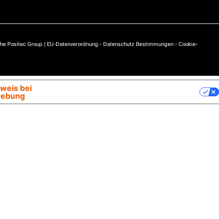
he Positec Group |
EU-Datenverordnung
-
Datenschutz Bestimmungen
-
Cookie-
weis bei
Ihre Datenschutzeinstellungen
hebung