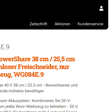
Zeitschrift
Aktionen
Kundenservice
E.9
owerShare 38 cm / 25,5 cm
nloser Freischneider, nur
eug, WG084E.9
der 40 V 38 cm / 25,5 cm - Bewachsenes und
ände mühelos bewältigen
are-Akkusystem: Kombinieren Sie 20-V-
um jedes Worx-Werkzeug zu betreiben - 20 V,