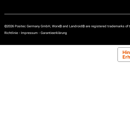
©2026 Positec Germany GmbH, Worx® and Landroid® are registered trademarks of t
Richtlinie
-
Impressum
-
Garantieerklärung
Hin
Er